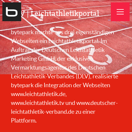
Bytepark
DLV | Leichtathletikportal
GmbH
bytepark machte aus drei eigenständigen
Webseiten ein Leichtathletikportal. Im
Auftrag der Deutschen Leichtathletik
Marketing GmbH, der exklusiven
Vermarktungsagentur des Deutschen
Leichtathletik-Verbandes (DLV), realisierte
bytepark die Integration der Webseiten
www.leichtathletik.de,
www.leichtathletik.tv und www.deutscher-
leichtathletik-verband.de zu einer
Plattform.