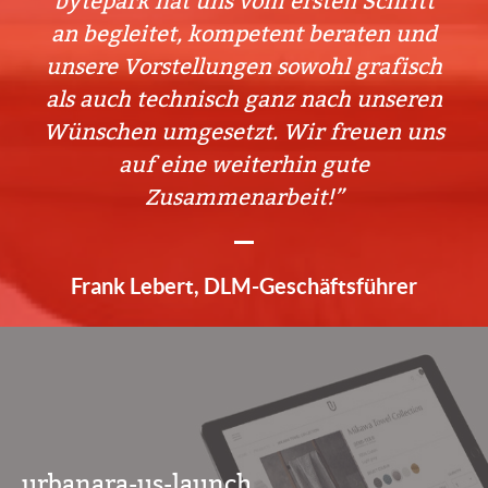
bytepark hat uns vom ersten Schritt
an begleitet, kompetent beraten und
unsere Vorstellungen sowohl grafisch
als auch technisch ganz nach unseren
Wünschen umgesetzt. Wir freuen uns
auf eine weiterhin gute
Zusammenarbeit!
Frank Lebert, DLM-Geschäftsführer
urbanara-us-launch